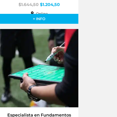
$
1.644,50
$
1.204,50
Online
+ INFO
Especialista en Fundamentos